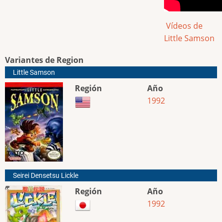
Vídeos de
Little Samson
Variantes de Region
Little Samson
Región
Año
1992
Seirei Densetsu Lickle
Región
Año
1992