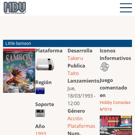
Pasar
al
contenido
principal
Little Samson
Plataforma
Desarrolla
Iconos
Takeru
Informativos
Publica
Taito
Juego
Lanzamiento
Región
comentado
Jue,
en
18/03/1993 -
12:00
Hobby Consolas
Soporte
Nº019
Género
Acción
Plataformas
Año
Num.
1993