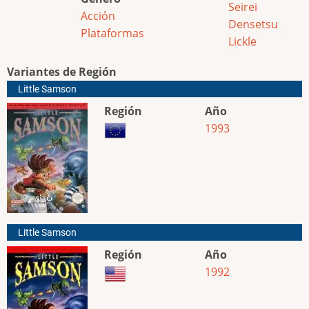
Seirei
Acción
Densetsu
Plataformas
Lickle
Variantes de Región
Little Samson
Región
Año
1993
Little Samson
Región
Año
1992