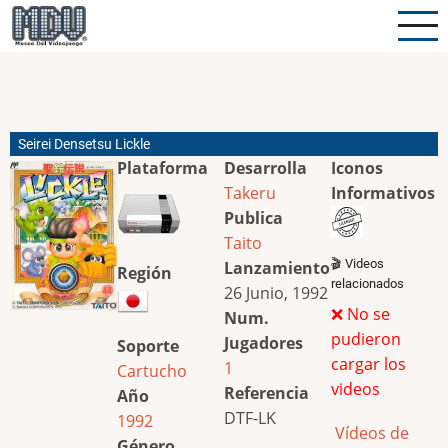
Pasar
al
contenido
principal
Seirei Densetsu Lickle
Plataforma
Desarrolla
Iconos
Takeru
Informativos
Publica
Taito
🎬 Videos
Lanzamiento
Región
relacionados
26 Junio, 1992
❌ No se
Num.
pudieron
Jugadores
Soporte
cargar los
1
Cartucho
videos
Referencia
Año
DTF-LK
1992
Vídeos de
Género