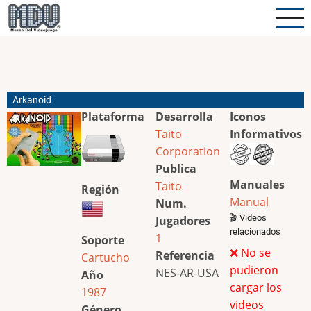
Pasar
al
contenido
principal
Arkanoid
Plataforma
Desarrolla
Iconos
Taito
Informativos
Corporation
Publica
Manuales
Taito
Región
Manual
Num.
🎬 Videos
Jugadores
relacionados
1
Soporte
❌ No se
Referencia
Cartucho
pudieron
NES-AR-USA
Año
cargar los
1987
videos
Género