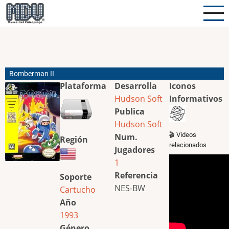
Pasar
al
contenido
principal
Bomberman II
Plataforma
Desarrolla
Iconos
Hudson Soft
Informativos
Publica
Hudson Soft
🎬 Videos
Num.
Región
relacionados
Jugadores
1
Referencia
Soporte
NES-BW
Cartucho
Año
1993
Género