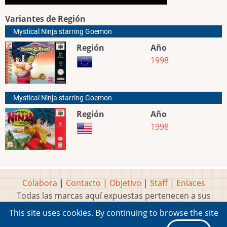
Variantes de Región
Mystical Ninja starring Goemon
Región
Año
1998
Mystical Ninja starring Goemon
Región
Año
1998
Colabora
|
Contacto
|
Objetivo
|
Staff
|
Enlaces
Todas las marcas aquí expuestas pertenecen a sus
respectivos y legítimos dueños
This site uses cookies. By continuing to browse the site
Idea, página, contenidos y diseños creados por
Marty