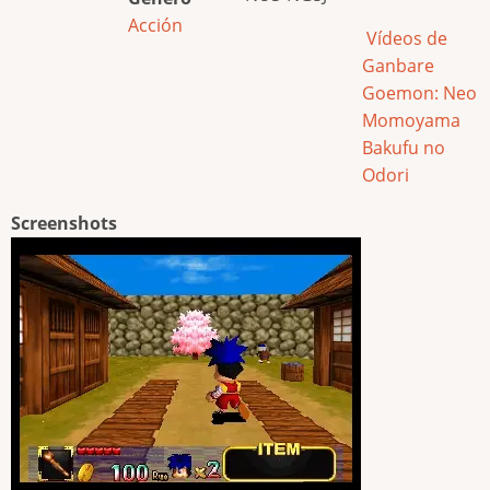
Acción
Vídeos de
Ganbare
Goemon: Neo
Momoyama
Bakufu no
Odori
Screenshots