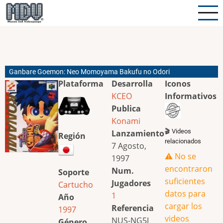
Pasar
al
contenido
principal
Ganbare Goemon: Neo Momoyama Bakufu no Odori
Plataforma
Desarrolla
Iconos
KCEO
Informativos
Publica
Konami
🎬 Videos
Lanzamiento
Región
relacionados
7 Agosto,
⚠️ No se
1997
encontraron
Num.
Soporte
suficientes
Jugadores
Cartucho
datos para
1
Año
cargar los
Referencia
1997
videos
NUS-NG5J
Género