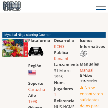
Pasar
al
contenido
principal
Mystical Ninja starring Goemon
Plataforma
Desarrolla
Iconos
KCEO
Informativos
Publica
Konami
Manuales
Lanzamiento
Región
Manual
31 Marzo,
🎬 Videos
1998
relacionados
Num.
Soporte
⚠️ No se
Jugadores
Cartucho
encontraron
1
Año
suficientes
Referencia
1998
datos para
NUS-NGME
Género