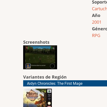
Soport
Cartuc
Año
2001
Géner
RPG
Screenshots
Variantes de Región
Aidyn Chronicles: The First Mage