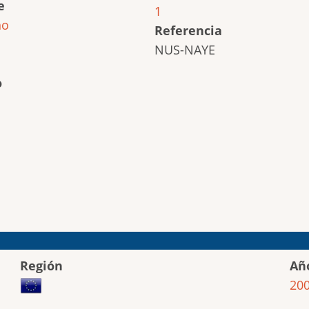
e
1
ho
Referencia
NUS-NAYE
o
Región
Añ
20