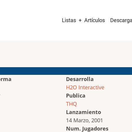
Main
Listas
Artículos
Descarg
navigation
orma
Desarrolla
H2O Interactive
Publica
THQ
Lanzamiento
14 Marzo, 2001
Num. Jugadores