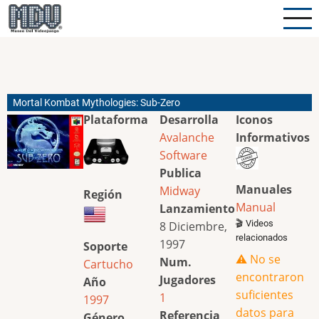
Pasar
al
contenido
principal
Mortal Kombat Mythologies: Sub-Zero
Plataforma
Desarrolla
Iconos
Avalanche
Informativos
Software
Publica
Manuales
Midway
Región
Manual
Lanzamiento
🎬 Videos
8 Diciembre,
relacionados
1997
Soporte
⚠️ No se
Num.
Cartucho
encontraron
Jugadores
Año
suficientes
1
1997
datos para
Referencia
Género