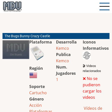
Pasar
al
contenido
principal
The Bugs Bunny Crazy Castle
Plataforma
Desarrolla
Iconos
Kemco
Informativos
Publica
Kemco
🎬 Videos
Num.
Región
relacionados
Jugadores
❌ No se
1
pudieron
Soporte
cargar los
Cartucho
videos
Género
Acción
Vídeos de
Plataformas