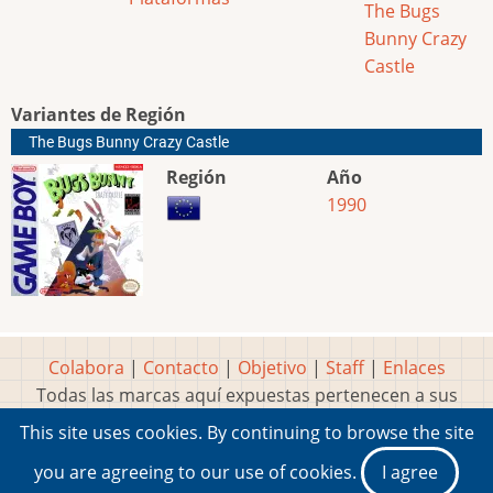
The Bugs
Bunny Crazy
Castle
Variantes de Región
The Bugs Bunny Crazy Castle
Región
Año
1990
Colabora
|
Contacto
|
Objetivo
|
Staff
|
Enlaces
Todas las marcas aquí expuestas pertenecen a sus
respectivos y legítimos dueños
This site uses cookies. By continuing to browse the site
Idea, página, contenidos y diseños creados por
Marty
you are agreeing to our use of cookies.
I agree
2001-2026 Museo del Videojuego®