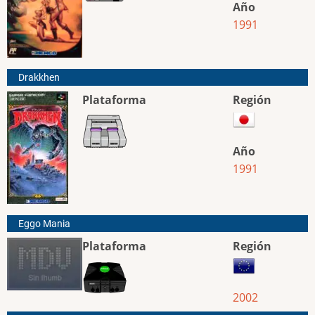
Año
1991
Drakkhen
Plataforma
Región
Año
1991
Eggo Mania
Plataforma
Región
2002