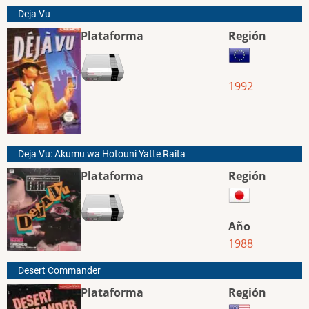
Deja Vu
Plataforma
Región
1992
Deja Vu: Akumu wa Hotouni Yatte Raita
Plataforma
Región
Año
1988
Desert Commander
Plataforma
Región