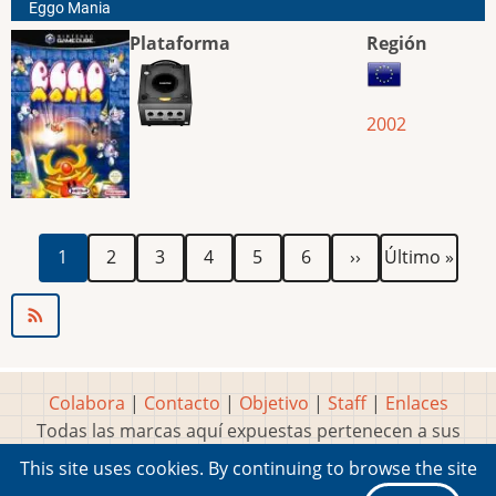
Eggo Mania
Plataforma
Región
2002
Paginación
Página
Página
Página
Página
Página
Página
Siguiente
Última
1
2
3
4
5
6
››
Último »
actual
página
página
Colabora
|
Contacto
|
Objetivo
|
Staff
|
Enlaces
Todas las marcas aquí expuestas pertenecen a sus
respectivos y legítimos dueños
This site uses cookies. By continuing to browse the site
Idea, página, contenidos y diseños creados por
Marty