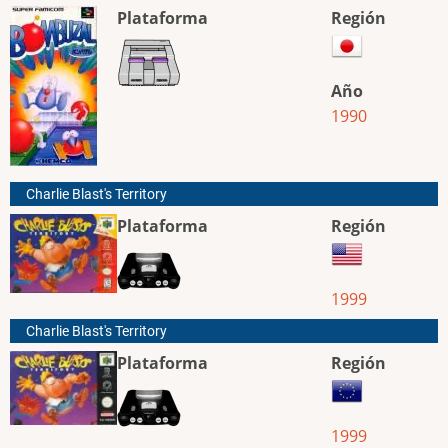
Plataforma
Región
Año
1990
Charlie Blast's Territory
Plataforma
Región
1999
Charlie Blast's Territory
Plataforma
Región
1999