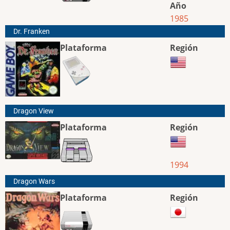
Año
1985
Dr. Franken
Plataforma
Región
Dragon View
Plataforma
Región
1994
Dragon Wars
Plataforma
Región