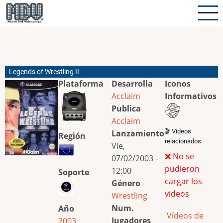
Pasar
al
contenido
principal
Legends of Wrestling II
Plataforma
Desarrolla
Iconos
Acclaim
Informativos
Publica
Acclaim
🎬 Videos
Lanzamiento
Región
relacionados
Vie,
❌ No se
07/02/2003 -
pudieron
12:00
Soporte
cargar los
Género
videos
Wrestling
Num.
Año
Vídeos de
Jugadores
2003