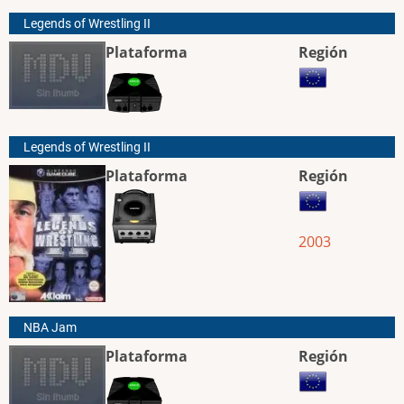
Legends of Wrestling II
Plataforma
Región
Legends of Wrestling II
Plataforma
Región
2003
NBA Jam
Plataforma
Región