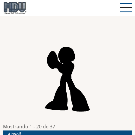
Pasar
al
contenido
principal
Mostrando 1 - 20 de 37
Airwolf