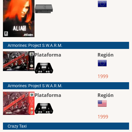
Armorines: Project S.W.A.R.M.
Plataforma
Región
1999
Armorines: Project S.W.A.R.M.
Plataforma
Región
1999
Crazy Taxi