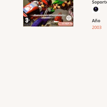
Soport
Año
2003