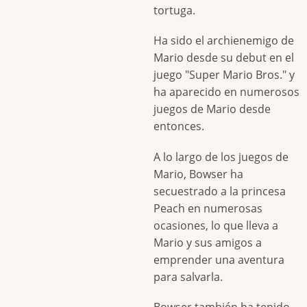
tortuga.
Ha sido el archienemigo de
Mario desde su debut en el
juego "Super Mario Bros." y
ha aparecido en numerosos
juegos de Mario desde
entonces.
A lo largo de los juegos de
Mario, Bowser ha
secuestrado a la princesa
Peach en numerosas
ocasiones, lo que lleva a
Mario y sus amigos a
emprender una aventura
para salvarla.
Bowser también ha tenido