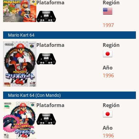
Plataforma
Región
1997
Mario Kart 64
Plataforma
Región
Año
1996
Mario Kart 64 (Con Mando)
Plataforma
Región
Año
1996