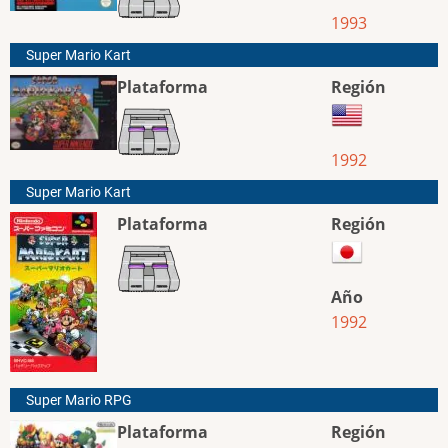
1993
Super Mario Kart
Plataforma
Región
1992
Super Mario Kart
Plataforma
Región
Año
1992
Super Mario RPG
Plataforma
Región