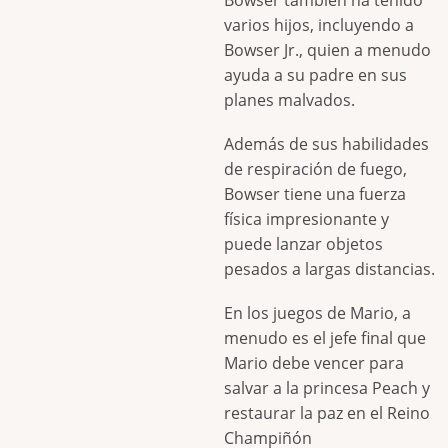
varios hijos, incluyendo a
Bowser Jr., quien a menudo
ayuda a su padre en sus
planes malvados.
Además de sus habilidades
de respiración de fuego,
Bowser tiene una fuerza
física impresionante y
puede lanzar objetos
pesados ​​a largas distancias.
En los juegos de Mario, a
menudo es el jefe final que
Mario debe vencer para
salvar a la princesa Peach y
restaurar la paz en el Reino
Champiñón