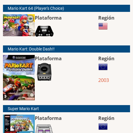
Mario Kart 64 (Player's Choice)
Plataforma
Región
Mario Kart: Double Dash!!
Plataforma
Región
2003
Super Mario Kart
Plataforma
Región