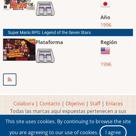
Año
1996
Super Mario RPG: Legend of the Seven Stars
Plataforma
Región
1996
Colabora
|
Contacto
|
Objetivo
|
Staff
|
Enlaces
Todas las marcas aquí expuestas pertenecen a sus
respectivos y legítimos dueños
This site uses cookies. By continuing to browse the site
Idea, página, contenidos y diseños creados por
Marty
you are agreeing to our use of cookies.
I agree
2001-2026 Museo del Videojuego®