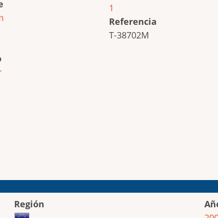
e
1
m
Referencia
T-38702M
o
r
Región
Añ
20