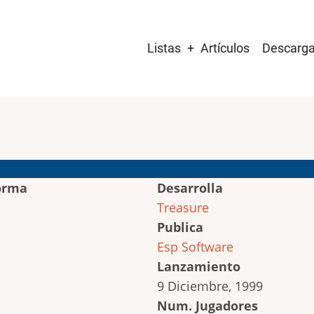
Main
Listas
Artículos
Descarg
navigation
orma
Desarrolla
Treasure
Publica
Esp Software
Lanzamiento
9 Diciembre, 1999
Num. Jugadores