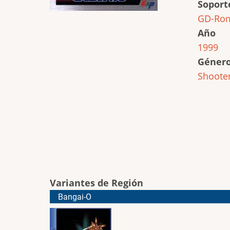
Soport
GD-Ro
Año
1999
Géner
Shoote
Variantes de Región
Bangai-O