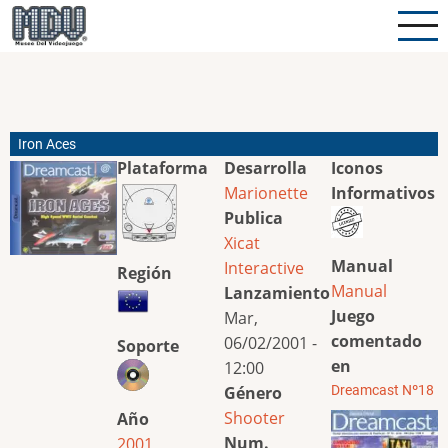
Pasar
al
contenido
principal
Iron Aces
Plataforma
Desarrolla
Iconos
Marionette
Informativos
Publica
Xicat
Manual
Interactive
Región
Manual
Lanzamiento
Juego
Mar,
comentado
06/02/2001 -
Soporte
en
12:00
Género
Dreamcast Nº18
Shooter
Año
Num.
2001