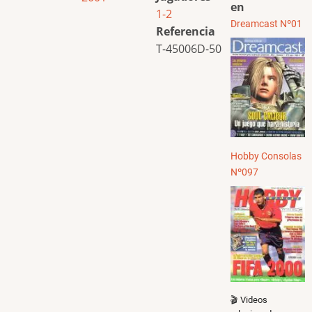
en
1-2
Dreamcast Nº01
Referencia
T-45006D-50
Hobby Consolas
Nº097
🎬 Videos