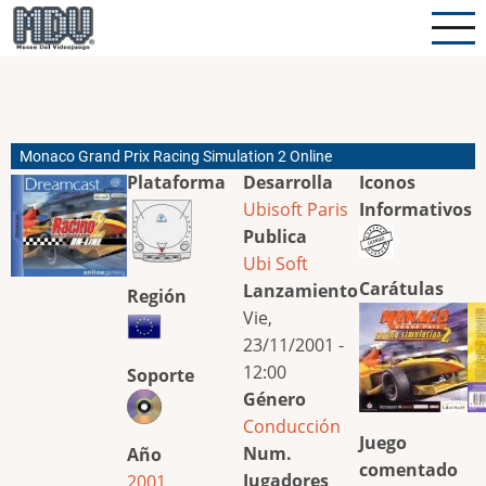
Pasar
al
contenido
principal
Monaco Grand Prix Racing Simulation 2 Online
Plataforma
Desarrolla
Iconos
Ubisoft Paris
Informativos
Publica
Ubi Soft
Carátulas
Lanzamiento
Región
Vie,
23/11/2001 -
12:00
Soporte
Género
Conducción
Juego
Num.
Año
comentado
Jugadores
2001