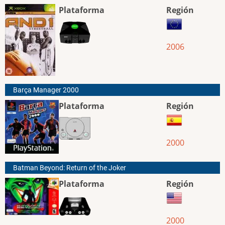
Plataforma
Región
2006
Barça Manager 2000
Plataforma
Región
2000
Batman Beyond: Return of the Joker
Plataforma
Región
2000