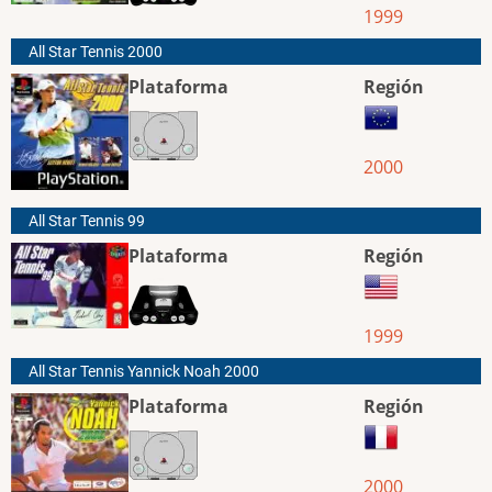
1999
All Star Tennis 2000
Plataforma
Región
2000
All Star Tennis 99
Plataforma
Región
1999
All Star Tennis Yannick Noah 2000
Plataforma
Región
2000