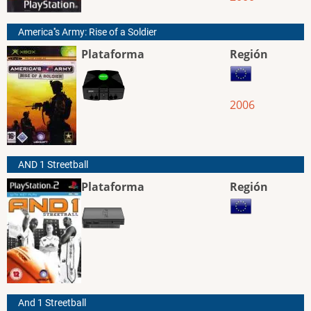
America''s Army: Rise of a Soldier
Plataforma
Región
2006
AND 1 Streetball
Plataforma
Región
And 1 Streetball