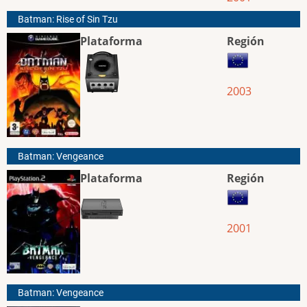
Batman: Rise of Sin Tzu
Plataforma
Región
2003
Batman: Vengeance
Plataforma
Región
2001
Batman: Vengeance