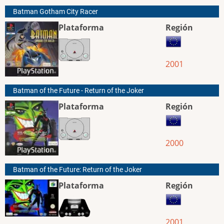
Batman Gotham City Racer
Plataforma
Región
2001
Batman of the Future - Return of the Joker
Plataforma
Región
2000
Batman of the Future: Return of the Joker
Plataforma
Región
2001