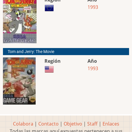
1993
Tom and Jerry: The Movie
Región
Año
1993
Colabora
|
Contacto
|
Objetivo
|
Staff
|
Enlaces
Todas las marcas aquí expuestas pertenecen a sus