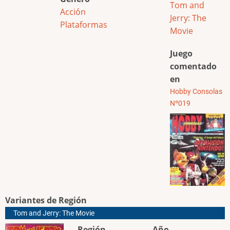
Tom and
Acción
Jerry: The
Plataformas
Movie
Juego
comentado
en
Hobby Consolas
Nº019
Variantes de Región
Tom and Jerry: The Movie
Región
Año