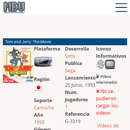
Pasar
al
contenido
principal
Tom and Jerry: The Movie
Plataforma
Desarrolla
Iconos
Sims
Informativos
Publica
Sega
🎬 Videos
Lanzamiento
Región
relacionados
25 Junio, 1993
❌ No se
Num.
pudieron
Jugadores
Soporte
cargar los
1
Cartucho
videos
Referencia
Año
G-3319
1993
Vídeos de
Género