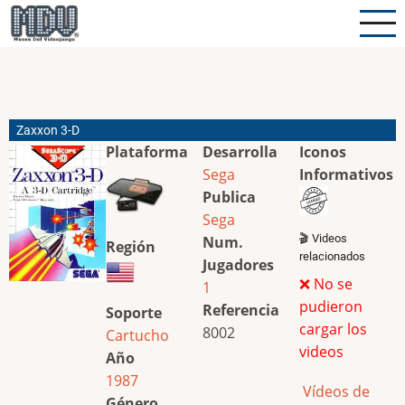
Pasar
al
contenido
principal
Zaxxon 3-D
Plataforma
Desarrolla
Iconos
Sega
Informativos
Publica
Sega
🎬 Videos
Num.
Región
relacionados
Jugadores
❌ No se
1
pudieron
Referencia
Soporte
cargar los
8002
Cartucho
videos
Año
1987
Vídeos de
Género