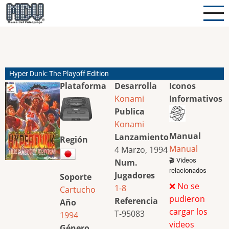
Pasar
al
contenido
principal
Hyper Dunk: The Playoff Edition
Plataforma
Desarrolla
Iconos
Konami
Informativos
Publica
Konami
Manual
Lanzamiento
Región
Manual
4 Marzo, 1994
🎬 Videos
Num.
relacionados
Jugadores
Soporte
❌ No se
1-8
Cartucho
pudieron
Referencia
Año
cargar los
T-95083
1994
videos
Género