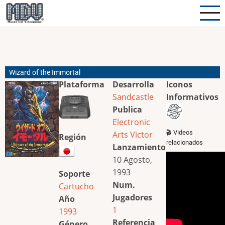
Pasar
al
contenido
principal
Wizard of the Immortal
Plataforma
Desarrolla
Iconos
Sandcastle
Informativos
Publica
Electronic
🎬 Videos
Arts Victor
Región
relacionados
Lanzamiento
10 Agosto,
1993
Soporte
Num.
Cartucho
Jugadores
Año
1
1993
Referencia
Género