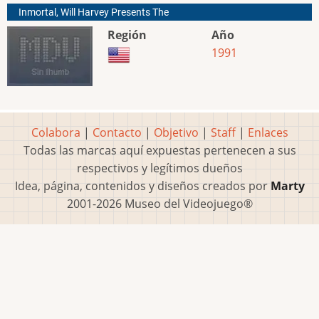
Inmortal, Will Harvey Presents The
Región
Año
1991
Colabora
|
Contacto
|
Objetivo
|
Staff
|
Enlaces
Todas las marcas aquí expuestas pertenecen a sus
respectivos y legítimos dueños
Idea, página, contenidos y diseños creados por
Marty
2001-2026 Museo del Videojuego®