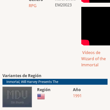
EM20023
RPG
Vídeos de
Wizard of the
Immortal
Variantes de Región
Inmortal, Will Harvey Presents The
Región
Año
1991