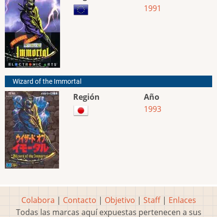
1991
Wizard of the Immortal
Región
Año
1993
Colabora
|
Contacto
|
Objetivo
|
Staff
|
Enlaces
Todas las marcas aquí expuestas pertenecen a sus