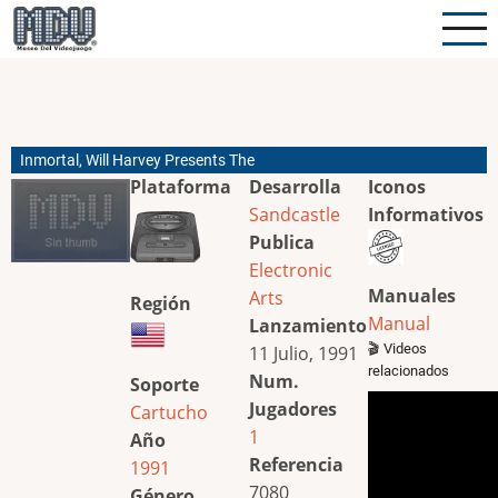
Pasar
al
contenido
principal
Inmortal, Will Harvey Presents The
Plataforma
Desarrolla
Iconos
Sandcastle
Informativos
Publica
Electronic
Manuales
Arts
Región
Manual
Lanzamiento
🎬 Videos
11 Julio, 1991
relacionados
Num.
Soporte
Jugadores
Cartucho
1
Año
Referencia
1991
7080
Género