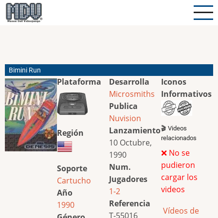
Pasar
al
contenido
principal
Bimini Run
Plataforma
Desarrolla
Iconos
Microsmiths
Informativos
Publica
Nuvision
🎬 Videos
Lanzamiento
Región
relacionados
10 Octubre,
❌ No se
1990
pudieron
Num.
Soporte
cargar los
Jugadores
Cartucho
videos
1-2
Año
Referencia
1990
Vídeos de
T-55016
Género