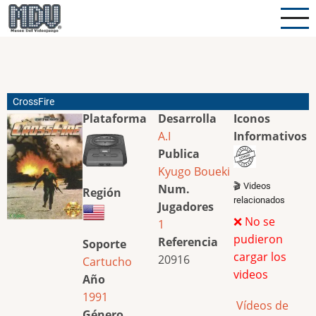
Pasar
al
contenido
principal
CrossFire
Plataforma
Desarrolla
Iconos
A.I
Informativos
Publica
Kyugo Boueki
🎬 Videos
Num.
Región
relacionados
Jugadores
❌ No se
1
pudieron
Referencia
Soporte
cargar los
20916
Cartucho
videos
Año
1991
Vídeos de
Género