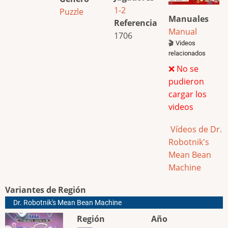
1-2
Puzzle
Manuales
Referencia
Manual
1706
🎬 Videos
relacionados
❌ No se
pudieron
cargar los
videos
Vídeos de Dr.
Robotnik's
Mean Bean
Machine
Variantes de Región
Dr. Robotnik's Mean Bean Machine
Región
Año