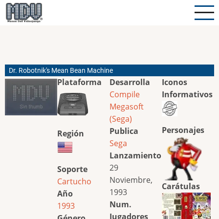
Pasar
al
contenido
principal
Dr. Robotnik's Mean Bean Machine
Plataforma
Desarrolla
Iconos
Compile
Informativos
Megasoft
(Sega)
Personajes
Publica
Región
Sega
Lanzamiento
29
Soporte
Noviembre,
Cartucho
Carátulas
1993
Año
Num.
1993
Jugadores
Género