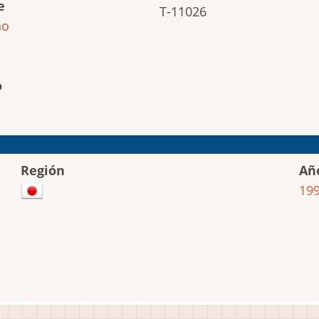
e
T-11026
ho
o
Región
Añ
19