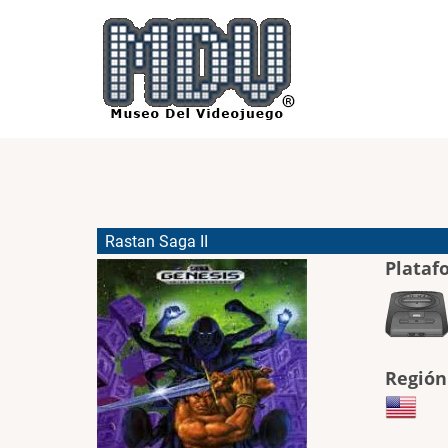
Pasar
al
contenido
principal
Rastan Saga II
Plataf
Región