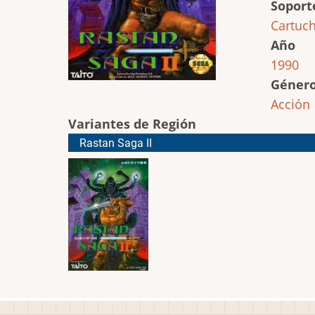
Soport
Cartuc
Año
1990
Géner
Acción
Variantes de Región
Rastan Saga II