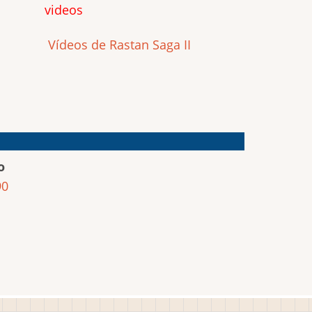
videos
Vídeos de Rastan Saga II
o
90