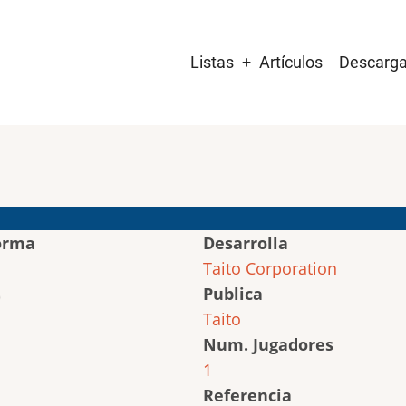
Main
Listas
Artículos
Descarg
navigation
orma
Desarrolla
Taito Corporation
Publica
Taito
Num. Jugadores
1
Referencia