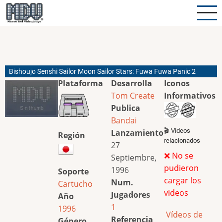
Pasar
al
contenido
principal
Bishoujo Senshi Sailor Moon Sailor Stars: Fuwa Fuwa Panic 2
Plataforma
Desarrolla
Iconos
Tom Create
Informativos
Publica
Bandai
🎬 Videos
Lanzamiento
Región
relacionados
27
❌ No se
Septiembre,
pudieron
1996
Soporte
cargar los
Num.
Cartucho
videos
Jugadores
Año
1
1996
Vídeos de
Referencia
Género