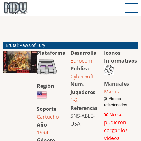
Pasar
al
contenido
principal
Brutal: Paws of Fury
Plataforma
Desarrolla
Iconos
Eurocom
Informativos
Publica
CyberSoft
Manuales
Num.
Región
Manual
Jugadores
🎬 Videos
1-2
relacionados
Referencia
Soporte
❌ No se
SNS-ABLE-
Cartucho
pudieron
USA
Año
cargar los
1994
videos
Género