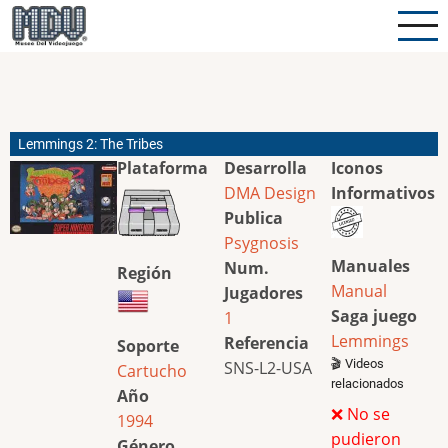
Pasar
al
contenido
principal
Lemmings 2: The Tribes
Plataforma
Desarrolla
Iconos
DMA Design
Informativos
Publica
Psygnosis
Manuales
Num.
Región
Manual
Jugadores
Saga juego
1
Lemmings
Referencia
Soporte
🎬 Videos
SNS-L2-USA
Cartucho
relacionados
Año
❌ No se
1994
pudieron
Género