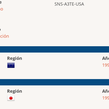
e
SNS-A3TE-USA
ho
o
ción
Región
Añ
19
Región
Añ
19