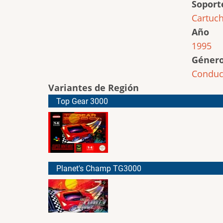
Soport
Cartuc
Año
1995
Géner
Conduc
Variantes de Región
Top Gear 3000
Planet's Champ TG3000