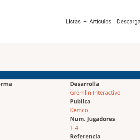
Main
Listas
Artículos
Descarg
navigation
orma
Desarrolla
Gremlin Interactive
Publica
Kemco
Num. Jugadores
1-4
Referencia