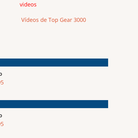
videos
Vídeos de Top Gear 3000
o
95
o
95