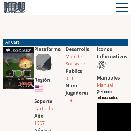
Pasar
al
contenido
principal
Air Cars
Plataforma
Desarrolla
Iconos
Midnite
Informativos
Software
Publica
Manuales
ICD
Región
Manual
Num.
🎬 Videos
Jugadores
relacionados
1-8
Soporte
Cartucho
Año
1997
Género