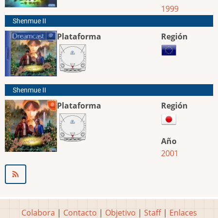
1999
Shenmue II
Plataforma
Región
Shenmue II
Plataforma
Región
Año
2001
Colabora
|
Contacto
|
Objetivo
|
Staff
|
Enlaces