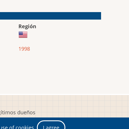
Región
1998
egítimos dueños
y
 use of cookies.
I agree