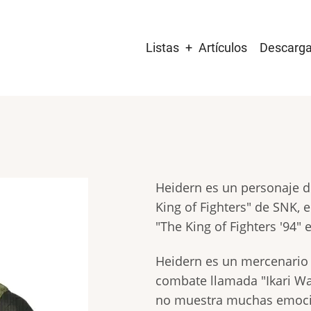
Main
Listas
Artículos
Descarg
navigation
Heidern es un personaje d
King of Fighters" de SNK, 
"The King of Fighters '94" 
Heidern es un mercenario 
combate llamada "Ikari War
no muestra muchas emocio