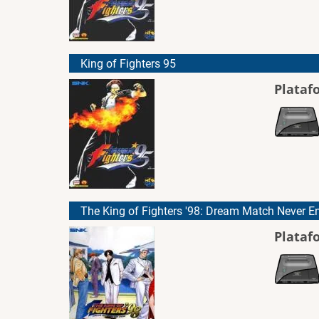
King of Fighters 95
Plataf
The King of Fighters '98: Dream Match Never E
Plataf