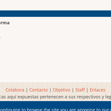
orma
Colabora
|
Contacto
|
Objetivo
|
Staff
|
Enlaces
as aquí expuestas pertenecen a sus respectivos y l
Idea, página, contenidos y diseños creados por
Mart
continuing to browse the site you are agreeing to our
2001-2026 Museo del Videojuego®