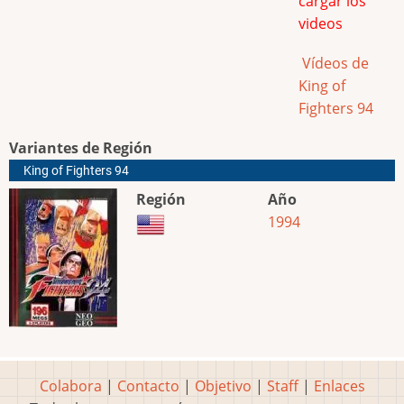
cargar los
videos
Vídeos de
King of
Fighters 94
Variantes de Región
King of Fighters 94
Región
Año
1994
Colabora
|
Contacto
|
Objetivo
|
Staff
|
Enlaces