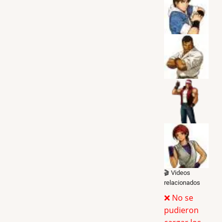
🎬 Videos
relacionados
❌ No se
pudieron