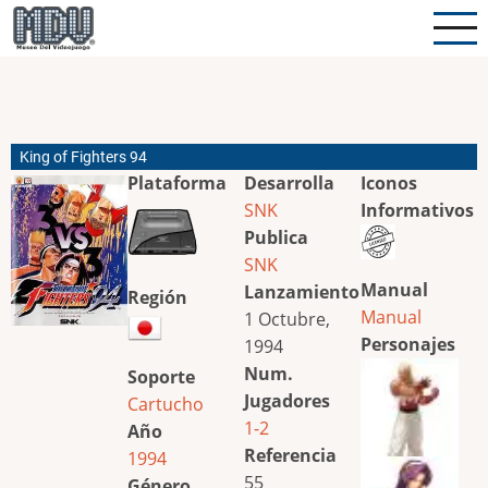
Pasar
al
contenido
principal
King of Fighters 94
Plataforma
Desarrolla
Iconos
SNK
Informativos
Publica
SNK
Manual
Lanzamiento
Región
Manual
1 Octubre,
Personajes
1994
Num.
Soporte
Jugadores
Cartucho
1-2
Año
Referencia
1994
55
Género