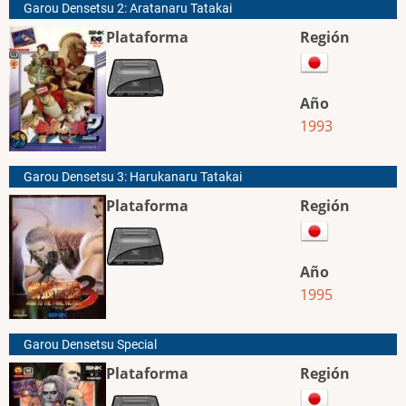
Garou Densetsu 2: Aratanaru Tatakai
Plataforma
Región
Año
1993
Garou Densetsu 3: Harukanaru Tatakai
Plataforma
Región
Año
1995
Garou Densetsu Special
Plataforma
Región