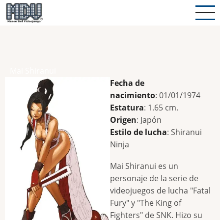
Pasar
al
contenido
principal
Mai Shiranui
Fecha de
nacimiento
: 01/01/1974
Estatura
: 1.65 cm.
Origen
: Japón
Estilo de lucha
: Shiranui
Ninja
Mai Shiranui es un
personaje de la serie de
videojuegos de lucha "Fatal
Fury" y "The King of
Fighters" de SNK. Hizo su