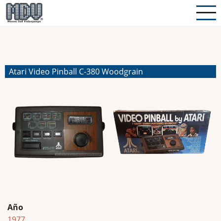
Pasar
al
contenido
principal
Atari Video Pinball C-380 Woodgrain
Año
1977