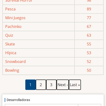
Survival Horror
98
Pesca
89
Mini Juegos
77
Pachinko
67
Quiz
63
Skate
55
Hípica
53
Snowboard
52
Bowling
50
Paginación
Página
Página
Página
Siguiente
Última
1
2
3
Next ›
Last »
actual
página
página
Desarrolladoras