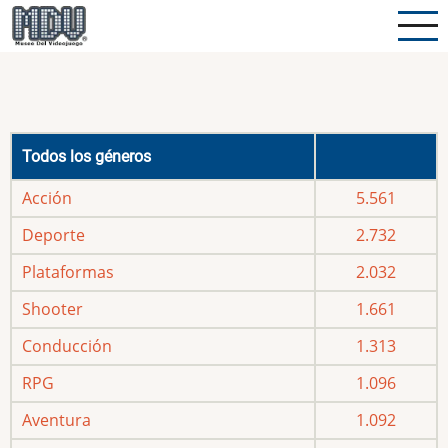
Pasar
al
contenido
principal
Todos los géneros
Acción
5.561
Deporte
2.732
Plataformas
2.032
Shooter
1.661
Conducción
1.313
RPG
1.096
Aventura
1.092