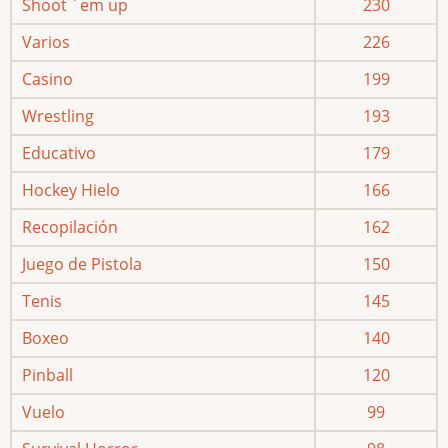
Shoot ´em up
230
Varios
226
Casino
199
Wrestling
193
Educativo
179
Hockey Hielo
166
Recopilación
162
Juego de Pistola
150
Tenis
145
Boxeo
140
Pinball
120
Vuelo
99