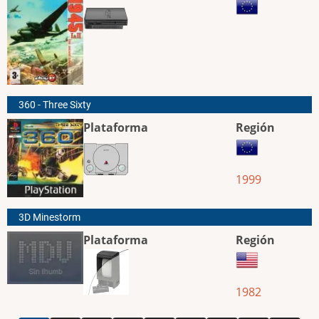
360 - Three Sixty
Plataforma
Región
1999
3D Minestorm
Plataforma
Región
1982