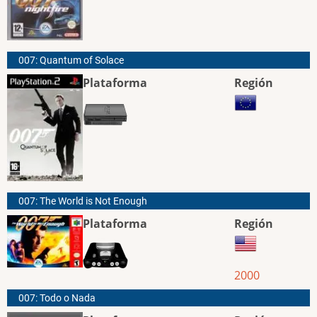
007: Quantum of Solace
Plataforma
Región
007: The World is Not Enough
Plataforma
Región
2000
007: Todo o Nada