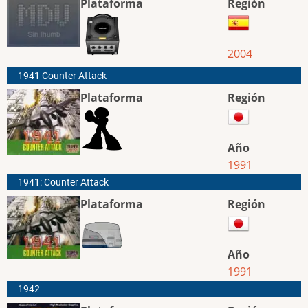
Plataforma
Región
2004
1941 Counter Attack
Plataforma
Región
Año
1991
1941: Counter Attack
Plataforma
Región
Año
1991
1942