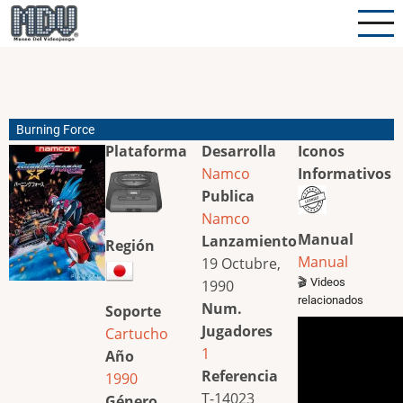
Pasar
al
contenido
principal
Burning Force
Plataforma
Desarrolla
Iconos
Namco
Informativos
Publica
Namco
Manual
Lanzamiento
Región
Manual
19 Octubre,
🎬 Videos
1990
relacionados
Num.
Soporte
Jugadores
Cartucho
1
Año
Referencia
1990
T-14023
Género