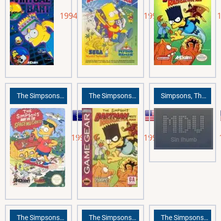
1994
1993
The Simpsons: Bart vs. the Space Mutants
The Simpsons: Bartman Meets Radioactive Man
Simpsons, The: Bart vs. the Space Mutants
1991
1992
The Simpsons Skateboarding
The Simpsons: Bart vs. the Space Mutants
The Simpsons: Hit & Run