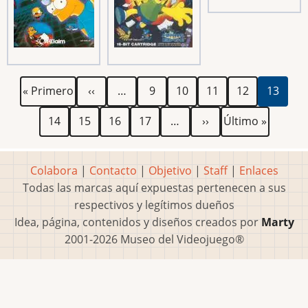
Paginación
Primera
Página
Página
Página
Página
Página
Página
« Primero
‹‹
…
9
10
11
12
13
página
anterior
actual
Página
Página
Página
Página
Siguiente
Última
14
15
16
17
…
››
Último »
página
página
Colabora
|
Contacto
|
Objetivo
|
Staff
|
Enlaces
Todas las marcas aquí expuestas pertenecen a sus
respectivos y legítimos dueños
Idea, página, contenidos y diseños creados por
Marty
2001-2026 Museo del Videojuego®