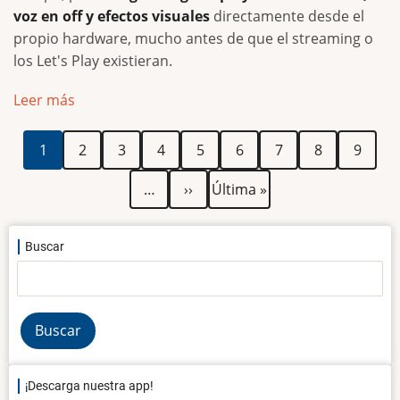
voz en off y efectos visuales
directamente desde el
propio hardware, mucho antes de que el streaming o
los Let's Play existieran.
Leer más
Paginación
Página
Página
Página
Página
Página
Página
Página
Página
Página
1
2
3
4
5
6
7
8
9
actual
Siguiente
Última
…
››
Última »
página
página
Buscar
Buscar
¡Descarga nuestra app!