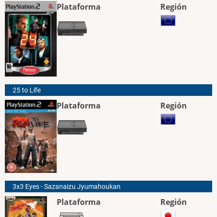
Plataforma
Región
25 to Life
Plataforma
Región
3x3 Eyes - Sazanaizu Jyumahoukan
Plataforma
Región