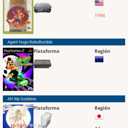
1994
Agent Hugo RoboRumble
Plataforma
Región
Ah! My Goddess
Plataforma
Región