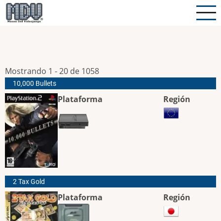
Pasar
al
contenido
principal
Mostrando 1 - 20 de 1058
10,000 Bullets
Plataforma
Región
2 Tax Gold
Plataforma
Región