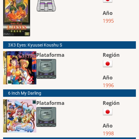
Año
1995
3X3 Eyes: Kyuusei Koushu S
Plataforma
Región
Año
1996
6 Inch My Darling
Plataforma
Región
Año
1998