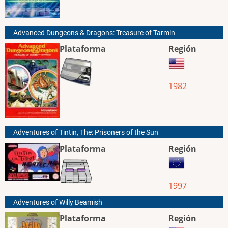
Advanced Dungeons & Dragons: Treasure of Tarmin
Plataforma
Región
1982
Adventures of Tintin, The: Prisoners of the Sun
Plataforma
Región
1997
Adventures of Willy Beamish
Plataforma
Región