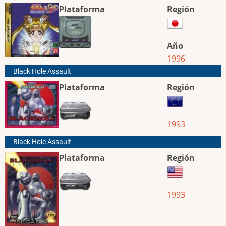
Plataforma
Región
Año
1996
Black Hole Assault
Plataforma
Región
1993
Black Hole Assault
Plataforma
Región
1993