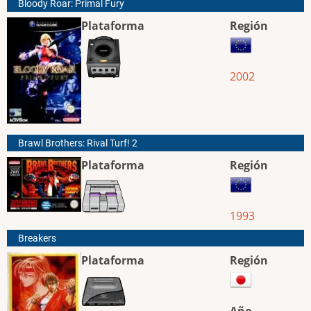
Bloody Roar: Primal Fury
Plataforma
Región
2002
Brawl Brothers: Rival Turf! 2
Plataforma
Región
1993
Breakers
Plataforma
Región