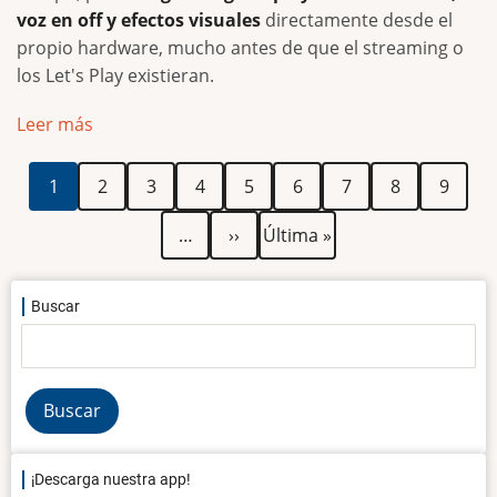
voz en off y efectos visuales
directamente desde el
propio hardware, mucho antes de que el streaming o
los Let's Play existieran.
Leer más
Paginación
Página
Página
Página
Página
Página
Página
Página
Página
Página
1
2
3
4
5
6
7
8
9
actual
Siguiente
Última
…
››
Última »
página
página
Buscar
Buscar
¡Descarga nuestra app!