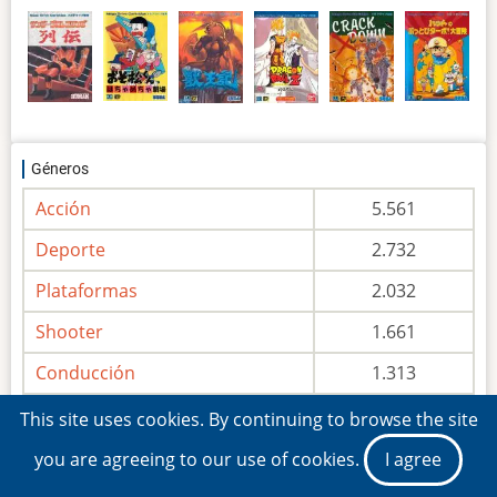
Géneros
Acción
5.561
Deporte
2.732
Plataformas
2.032
Shooter
1.661
Conducción
1.313
RPG
1.096
This site uses cookies. By continuing to browse the site
Aventura
1.092
you are agreeing to our use of cookies.
I agree
Lucha
1.049