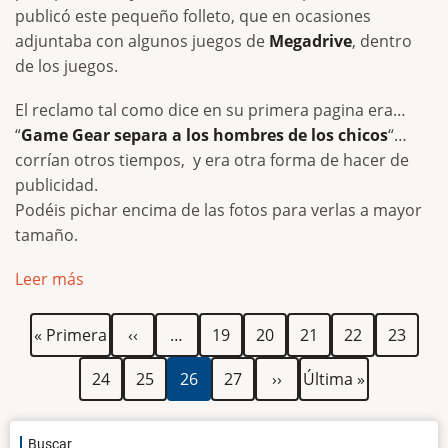
publicó este pequeño folleto, que en ocasiones
adjuntaba con algunos juegos de
Megadrive
, dentro
de los juegos.
El reclamo tal como dice en su primera pagina era…
“
Game Gear separa a los hombres de los chicos
“…
corrían otros tiempos, y era otra forma de hacer de
publicidad.
Podéis pichar encima de las fotos para verlas a mayor
tamaño.
Leer más
Paginación
Primera
Página
Página
Página
Página
Página
Página
« Primera
‹‹
…
19
20
21
22
23
página
anterior
Página
Página
Página
Página
Siguiente
Última
24
25
26
27
››
Última »
actual
página
página
Buscar