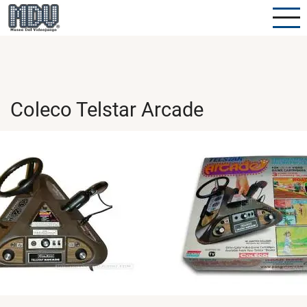
Pasar
al
contenido
principal
Coleco Telstar Arcade