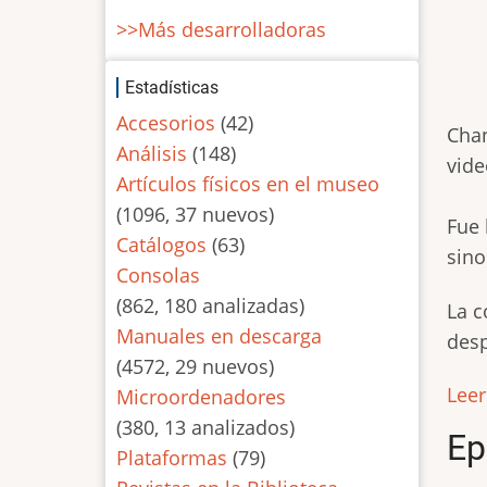
>>Más desarrolladoras
Estadísticas
Accesorios
(42)
Chan
Análisis
(148)
vide
Artículos físicos en el museo
(1096, 37 nuevos)
Fue 
Catálogos
(63)
sino
Consolas
(862, 180 analizadas)
La c
Manuales en descarga
desp
(4572, 29 nuevos)
Lee
Microordenadores
(380, 13 analizados)
Ep
Plataformas
(79)