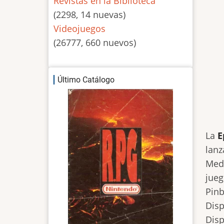
Revistas en la Biblioteca
(2298, 14 nuevas)
Videojuegos
(26777, 660 nuevos)
Último Catálogo
La
E
lanz
Medi
jueg
Pinb
Disp
Disp