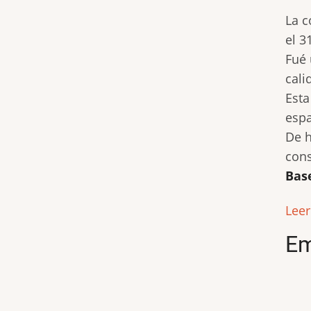
La c
el 3
Fué 
cali
Esta
espa
De h
cons
Bas
Lee
Em