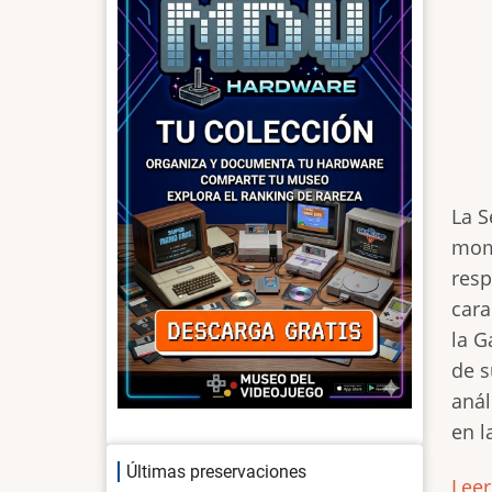
La S
mome
res
cara
la G
de s
anál
en l
Últimas preservaciones
Lee