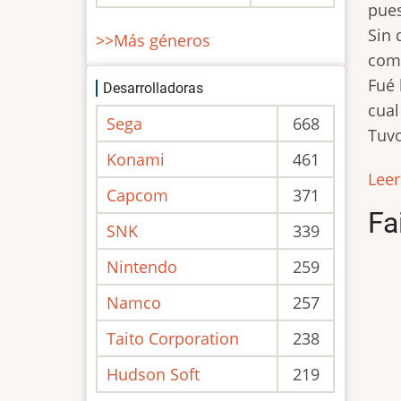
pues
Sin 
>>Más géneros
como
Fué 
Desarrolladoras
cual
Sega
668
Tuvo
Konami
461
Lee
Capcom
371
Fa
SNK
339
Nintendo
259
Namco
257
Taito Corporation
238
Hudson Soft
219