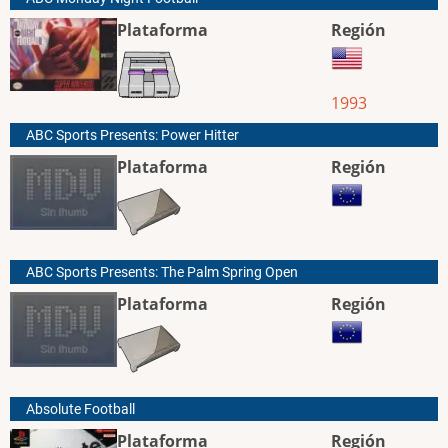
Plataforma
Región
1993
ABC Sports Presents: Power Hitter
Plataforma
Región
ABC Sports Presents: The Palm Spring Open
Plataforma
Región
Absolute Football
Plataforma
Región