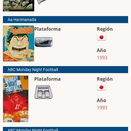
Aa Harimanada
Plataforma
Región
Año
1993
ABC Monday Night Football
Plataforma
Región
Año
1993
ABC Monday Night Football