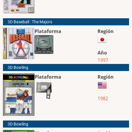
3D Baseball : The Majors
Plataforma
Región
Año
1997
3D Bowling
Plataforma
Región
1982
3D Bowling