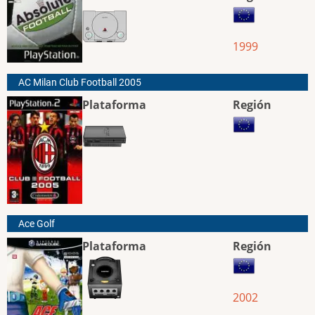
1999
AC Milan Club Football 2005
Plataforma
Región
Ace Golf
Plataforma
Región
2002