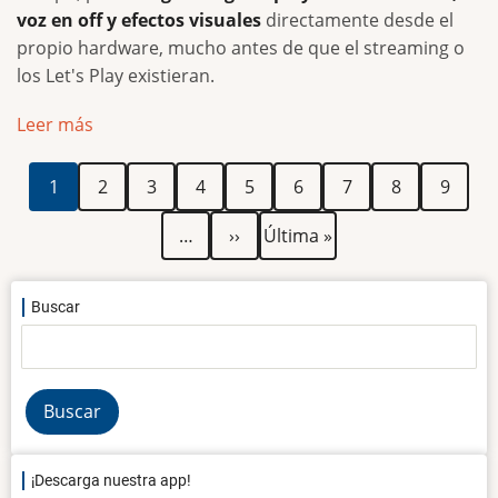
voz en off y efectos visuales
directamente desde el
propio hardware, mucho antes de que el streaming o
los Let's Play existieran.
Leer más
Paginación
Página
Página
Página
Página
Página
Página
Página
Página
Página
1
2
3
4
5
6
7
8
9
actual
Siguiente
Última
…
››
Última »
página
página
Buscar
Buscar
¡Descarga nuestra app!